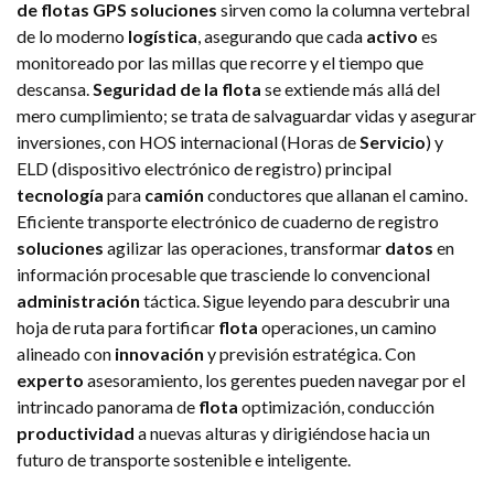
de flotas GPS
soluciones
sirven como la columna vertebral
de lo moderno
logística
, asegurando que cada
activo
es
monitoreado por las millas que recorre y el tiempo que
descansa.
Seguridad de la flota
se extiende más allá del
mero cumplimiento; se trata de salvaguardar vidas y asegurar
inversiones, con HOS internacional (Horas de
Servicio
) y
ELD (dispositivo electrónico de registro) principal
tecnología
para
camión
conductores que allanan el camino.
Eficiente transporte electrónico de cuaderno de registro
soluciones
agilizar las operaciones, transformar
datos
en
información procesable que trasciende lo convencional
administración
táctica. Sigue leyendo para descubrir una
hoja de ruta para fortificar
flota
operaciones, un camino
alineado con
innovación
y previsión estratégica. Con
experto
asesoramiento, los gerentes pueden navegar por el
intrincado panorama de
flota
optimización, conducción
productividad
a nuevas alturas y dirigiéndose hacia un
futuro de transporte sostenible e inteligente.