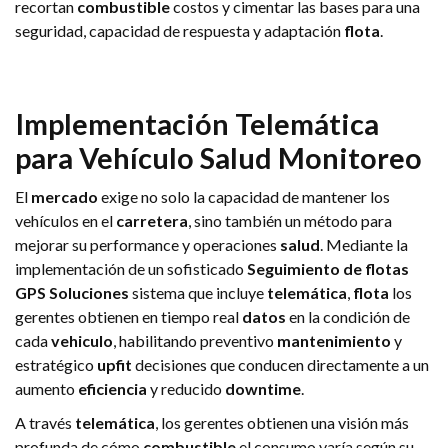
recortan
combustible
costos y cimentar las bases para una
seguridad, capacidad de respuesta y adaptación
flota
.
Implementación
Telemática
para
Vehículo
Salud
Monitoreo
El
mercado
exige no solo la capacidad de mantener los
vehículos en el
carretera
, sino también un método para
mejorar su performance y operaciones
salud
. Mediante la
implementación de un sofisticado
Seguimiento de flotas
GPS
Soluciones
sistema que incluye
telemática
,
flota
los
gerentes obtienen en tiempo real
datos
en la condición de
cada
vehiculo
, habilitando preventivo
mantenimiento
y
estratégico
upfit
decisiones que conducen directamente a un
aumento
eficiencia
y reducido
downtime
.
A través
telemática
, los gerentes obtienen una visión más
profunda de cómo
combustible
el consumo varía según su