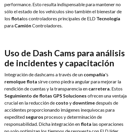
performance. Esto resulta indispensable para mantener no
sólo el estado de los vehículos sino también el bienestar de
los
flota
los controladores principales de ELD
Tecnología
para
Camión
Controladores.
Uso de Dash Cams para análisis
de incidentes y capacitación
Integración de dashcams a través de un
compañía
's
remolque
flota
sirve como piedra angular para mejorar la
rendición de cuentas y la transparencia en
carretera
. Estos
Seguimiento de flotas GPS
Soluciones
ofrecen una ventaja
crucial en la reducción de
costo
y
downtime
después de
accidentes proporcionando imágenes inequívocas para
expedited
seguros
procesos y determinación de
responsabilidad. Dicha integración en
flota
las operaciones
no solo optimizan los tiempos de respuesta con ELD líder