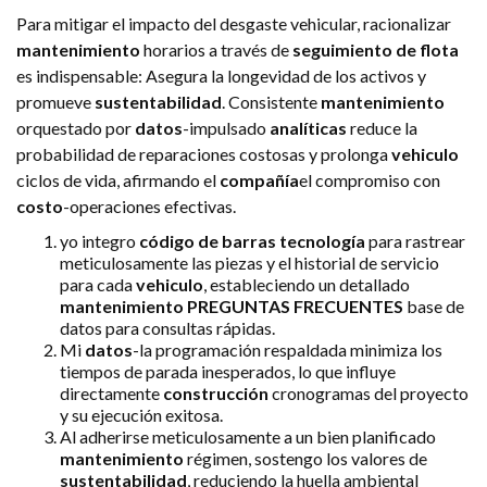
Para mitigar el impacto del desgaste vehicular, racionalizar
mantenimiento
horarios a través de
seguimiento de flota
es indispensable: Asegura la longevidad de los activos y
promueve
sustentabilidad
. Consistente
mantenimiento
orquestado por
datos
-impulsado
analíticas
reduce la
probabilidad de reparaciones costosas y prolonga
vehiculo
ciclos de vida, afirmando el
compañía
el compromiso con
costo
-operaciones efectivas.
yo integro
código de barras
tecnología
para rastrear
meticulosamente las piezas y el historial de servicio
para cada
vehiculo
, estableciendo un detallado
mantenimiento
PREGUNTAS FRECUENTES
base de
datos para consultas rápidas.
Mi
datos
-la programación respaldada minimiza los
tiempos de parada inesperados, lo que influye
directamente
construcción
cronogramas del proyecto
y su ejecución exitosa.
Al adherirse meticulosamente a un bien planificado
mantenimiento
régimen, sostengo los valores de
sustentabilidad
, reduciendo la huella ambiental