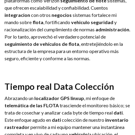
plataformas como Verizon
seguimiento de flote
sistemas,
que ofrecen escalabilidad y confiabilidad. Cuentos
integracion
con otros
negocios
sistemas fortalece mi
mando sobre
flota
, fortificando
vehiculo
seguridad
y
racionalización del cumplimiento de normas
administración
.
Por lo tanto, aprovechó el verdadero potencial de
seguimiento de vehículos de flota
, entretejiéndolo en la
estructura de la empresa para un entorno operativo más
seguro, eficiente y conforme a las normas.
Tiempo real
Data
Colección
Abrazando un
localizador GPS linxup
, mi enfoque de
telemática de las FLOTA
trasciende el monitoreo básico; se
trata de cosechar y analizar cada byte de tiempo real
dati
.
Este enfoque agudo en
dati
colección de nuestro
inventario
rastreador
permite a mi equipo mantener una instantánea
completa y en vivo de cada uno
vehiculo
la ubicación, el