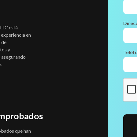
Direc
 LLC está
 experiencia en
n de
tos y
Teléf
, asegurando
.
omprobados
obados que han