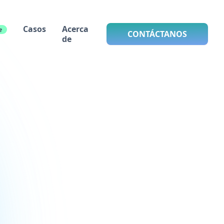
Casos
Acerca
e
CONTÁCTANOS
de
 libros de regi
s para una gestión eficaz de los