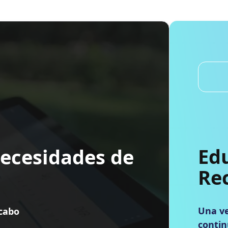
Ed
necesidades de
Re
Una ve
 cabo
contin