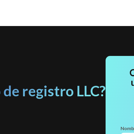
 de registro LLC?
Nomb