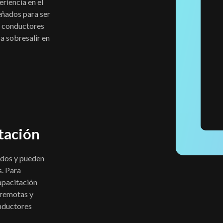
eriencia en el
eñados para ser
os conductores
ra sobresalir en
tación
ados y pueden
s. Para
apacitación
s remotas y
onductores